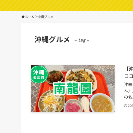
ホーム
沖縄グルメ
沖縄グルメ
– tag –
【
コ
沖縄
ん）
の名
20