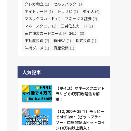
クレカ積立
(1)
セルフバック
(1)
デイトレード
(1)
トラリピ
(1)
ポイ活
(4)
マネックスカード
(4)
マネックス証券
(2)
マネースクエア
(1)
三井住友カード
(1)
三井住友カードゴールド（NL）
(3)
不動産投資
(2)
新NISA
(1)
株式投資
(1)
沖縄グルメ
(1)
資産公開
(1)
人気記事
【ポイ活】マネースクエアト
ラリピで4万円攻略法を解
説！
【12,000円GET!】モッピー
でbitFlyer（ビットフライ
ヤー）口座開設 &ビットコイ
ン10万円以上購入！