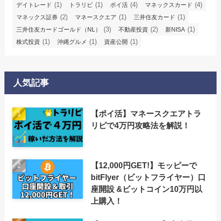
(1)
(1)
(4)
(4)
デイトレード
トラリピ
ポイ活
マネックスカード
(2)
(1)
(1)
マネックス証券
マネースクエア
三井住友カード
(3)
(2)
(1)
三井住友カードゴールド（NL）
不動産投資
新NISA
(1)
(1)
(1)
株式投資
沖縄グルメ
資産公開
人気記事
【ポイ活】マネースクエアトラ
リピで4万円攻略法を解説！
【12,000円GET!】モッピーで
bitFlyer（ビットフライヤー）口
座開設 &ビットコイン10万円以
上購入！