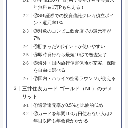
年無料＆1万Pもらえる！
②SBI証券での投資信託クレカ積立ポイ
ント還元率1%
③対象のコンビニ飲食店での還元率が
7%
④貯まったVポイントが使いやすい
⑤即時発行なら最短10秒で審査完了
⑥海外・国内旅行傷害保険が充実、保険
を自由に選べる
⑦国内・ハワイの空港ラウンジが使える
三井住友カード ゴールド（NL）のデメ
リット
①通常還元率が0.5%と比較的低め
②カードを年間100万円使わない人は2
年目以降も年会費がかかる