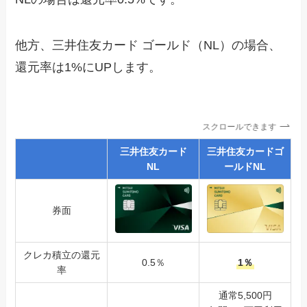
他方、三井住友カード ゴールド（NL）の場合、
還元率は1%にUPします。
スクロールできます
三井住友カード
三井住友カードゴ
NL
ールドNL
券面
クレカ積立の還元
0.5％
1％
率
通常5,500円