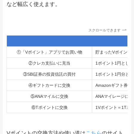
など幅広く使えます。
スクロールできます
V
①「Vポイント」アプリでお買い物
貯まったVポイント
②クレカ支払いに充当
1ポイント1円とし
③SBI証券の投資信託の買付
1ポイント1円分とし
④ギフトカードに交換
Amazonギフト券、 
⑤ANAマイルに交換
ANAマイレージに1
⑥Tポイントに交換
1Vポイント＝1T
Vポイントの交換方法や使い道は
こちら
のサイト