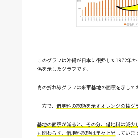
このグラフは沖縄が日本に復帰した1972年か
係を示したグラフです。
青の折れ線グラフは米軍基地の面積を示して
一方で、
借地料の総額を示すオレンジの棒グ
基地の面積が減ると、その分、借地料は減少
も関わらず、借地料総額は年々上昇
していま