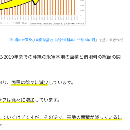
『
沖縄の米軍及び自衛隊基地（統計資料集）令和3年3月
』を基に筆者作成
ら2019年までの沖縄の米軍基地の面積と借地料の総額の関
おり、
面積は徐々に減少
しています。
ラフは徐々に増加
しています。
していくはずですが、その逆で、基地の面積が減っているに
す。