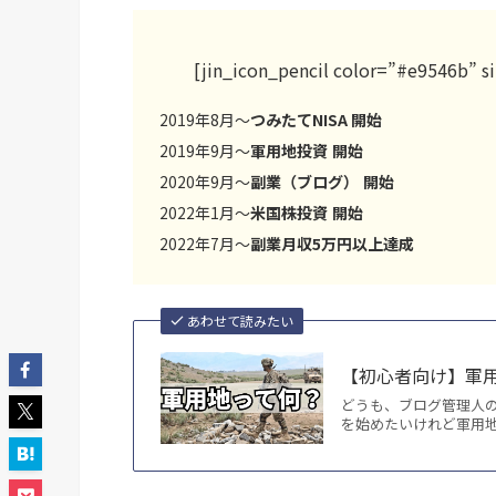
[jin_icon_pencil color=”#e9546b” s
2019
年
8
月～
つみたて
NISA
開始
2019
年
9
月～
軍用地投資
開始
2020
年
9
月～
副業（ブログ）
開始
2022
年
1
月～
米国株投資
開始
2022
年
7
月～
副業月収
5
万円以上達成
あわせて読みたい
【初心者向け】軍
どうも、ブログ管理人のF
を始めたいけれど軍用地