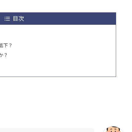
目次
低下？
か？