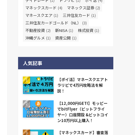
デイトレード
(1)
トラリピ
(1)
ポイ活
(4)
マネックスカード
(4)
マネックス証券
(2)
マネースクエア
(1)
三井住友カード
(1)
三井住友カードゴールド（NL）
(3)
不動産投資
(2)
新NISA
(1)
株式投資
(1)
沖縄グルメ
(1)
資産公開
(1)
人気記事
【ポイ活】マネースクエアト
ラリピで4万円攻略法を解
説！
【12,000円GET!】モッピー
でbitFlyer（ビットフライ
ヤー）口座開設 &ビットコイ
ン10万円以上購入！
【マネックスカード】審査落