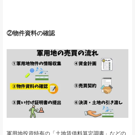
②物件資料の確認
軍用地投資特有の「土地賃借料算定調書」などの